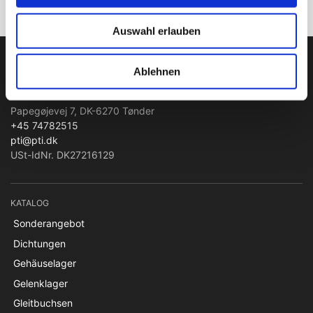
Auswahl erlauben
PTI Europa A/S
Ablehnen
Lager & Transmissionen
Papegøjevej 7, DK-6270 Tønder
+45 74782515
pti@pti.dk
USt-IdNr. DK27216129
KATALOG
Sonderangebot
Dichtungen
Gehäuselager
Gelenklager
Gleitbuchsen