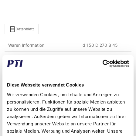
Datenblatt
Waren Information
d 150 D 270 B 45
Hersteller
FAG
Gewicht (gramm)
11.450,00
Gewicht (kg)
11,45
Diese Webseite verwendet Cookies
Wir verwenden Cookies, um Inhalte und Anzeigen zu
Zolltarifnummer
8482109000
personalisieren, Funktionen für soziale Medien anbieten
zu können und die Zugriffe auf unsere Website zu
GTIN / EAN
4012801278812
analysieren. Außerdem geben wir Informationen zu Ihrer
Innen Durchmesser (mm)
150
Verwendung unserer Website an unsere Partner für
soziale Medien, Werbung und Analysen weiter. Unsere
Aussen Durchmesser (mm)
270