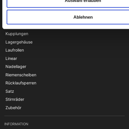
Auswahl erlauben
Ketten
Ketten- und Riemenspanner
Ablehnen
Kettenräder
Kugel- und Wälzlager
Kupplungen
Lagergehäuse
Laufrollen
Linear
Nadellager
Riemenscheiben
Rücklaufsperren
Satz
Stirnräder
Zubehör
INFORMATION