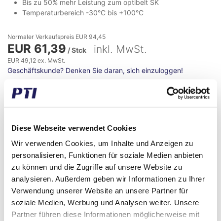
Bis zu 50% mehr Leistung zum optibelt SK
Temperaturbereich -30°C bis +100°C
Normaler Verkaufspreis EUR 94,45
EUR 61,39
inkl. MwSt.
/ Stck
EUR 49,12 ex. MwSt.
Geschäftskunde? Denken Sie daran, sich einzuloggen!
Jetzt kaufen
+ Favoritenliste
Geschäftskunde? Denken Sie daran, sich
einzuloggen!
Diese Webseite verwendet Cookies
Externes Lager, 3-5 Tage Lieferung
Wir verwenden Cookies, um Inhalte und Anzeigen zu
personalisieren, Funktionen für soziale Medien anbieten
zu können und die Zugriffe auf unsere Website zu
analysieren. Außerdem geben wir Informationen zu Ihrer
Verwendung unserer Website an unsere Partner für
soziale Medien, Werbung und Analysen weiter. Unsere
Datenblatt
Partner führen diese Informationen möglicherweise mit