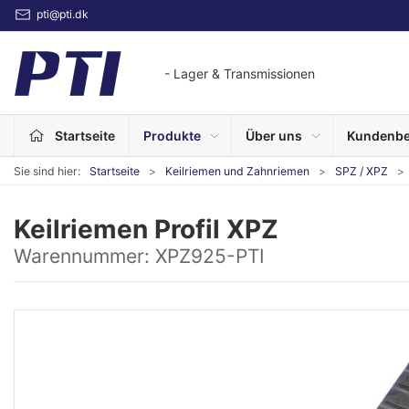
pti@pti.dk
- Lager & Transmissionen
Startseite
Produkte
Über uns
Kundenbe
Sie sind hier:
Startseite
Keilriemen und Zahnriemen
SPZ / XPZ
Keilriemen Profil XPZ
Warennummer:
XPZ925-PTI