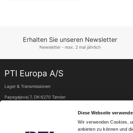
Erhalten Sie unseren Newsletter
Newsletter - max. 2 mal jährlich
PTI Europa A/S
Lager & Transmissionen
Papegøjevej 7, DK-6270 Tønder
+45 74782515
pti@pti.dk
Diese Webseite verwende
USt-IdNr. DK27216129
Wir verwenden Cookies, um
anbieten zu können und di