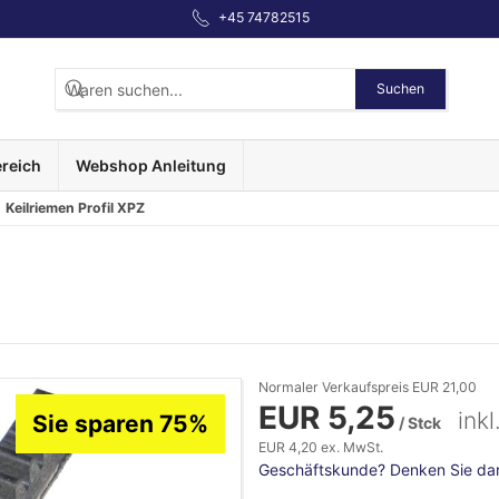
+45 74782515
Suchen
reich
Webshop Anleitung
Keilriemen Profil XPZ
Normaler Verkaufspreis EUR 21,00
EUR 5,25
ink
Sie sparen 75%
/ Stck
EUR 4,20 ex. MwSt.
Geschäftskunde? Denken Sie dara