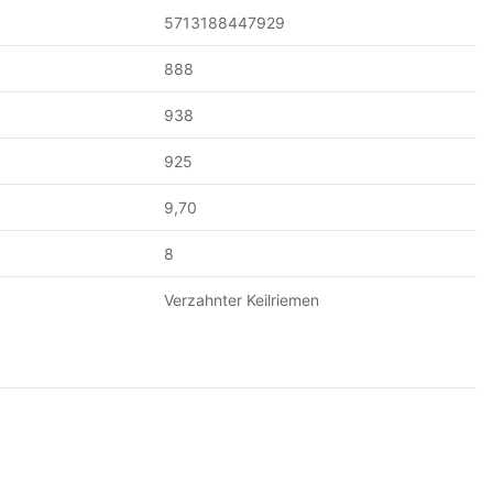
5713188447929
888
938
925
9,70
8
Verzahnter Keilriemen