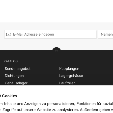
KATALOG
Sonderangebot
Kupplungen
Dichtungen
Lagergehäuse
Gehäuselager
Laufrollen
Gelenklager
Linear
t Cookies
Gleitbuchsen
Nadellager
 Inhalte und Anzeigen zu personalisieren, Funktionen für sozia
Keilriemen und Zahnriemen
Riemenscheiben
e Zugriffe auf unsere Website zu analysieren. Außerdem geben w
Ketten
Rücklaufsperren