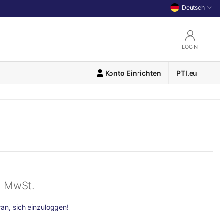
Deutsch
LOGIN
Konto Einrichten
PTI.eu
l. MwSt.
n, sich einzuloggen!