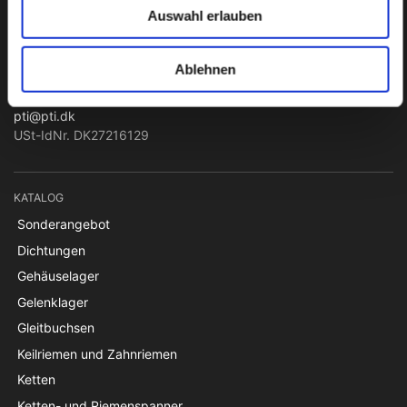
PTI Europa A/S
Auswahl erlauben
Lager & Transmissionen
Ablehnen
Papegøjevej 7, DK-6270 Tønder
+45 74782515
pti@pti.dk
USt-IdNr. DK27216129
KATALOG
Sonderangebot
Dichtungen
Gehäuselager
Gelenklager
Gleitbuchsen
Keilriemen und Zahnriemen
Ketten
Ketten- und Riemenspanner