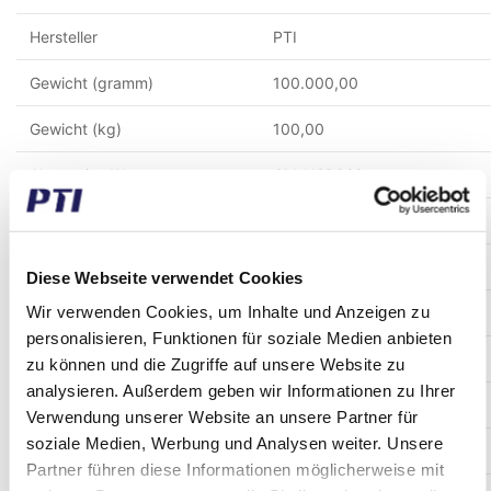
Hersteller
PTI
Gewicht (gramm)
100.000,00
Gewicht (kg)
100,00
Alternative Warennummer
CM-UCP328
Zolltarifnummer
8483200000
GTIN / EAN
5713188576865
Diese Webseite verwendet Cookies
Wir verwenden Cookies, um Inhalte und Anzeigen zu
Innen Durchmesser (mm)
140
personalisieren, Funktionen für soziale Medien anbieten
Material
Gusseisen
zu können und die Zugriffe auf unsere Website zu
analysieren. Außerdem geben wir Informationen zu Ihrer
Temperatur °C
-30°C to +110°C
Verwendung unserer Website an unsere Partner für
soziale Medien, Werbung und Analysen weiter. Unsere
Montage Lochabstand (mm)
500
Partner führen diese Informationen möglicherweise mit