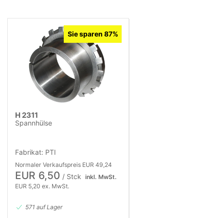
Sie sparen 87%
H 2311
Spannhülse
Fabrikat: PTI
Normaler Verkaufspreis EUR 49,24
EUR 6,50
/ Stck
inkl. MwSt.
EUR 5,20 ex. MwSt.
571 auf Lager