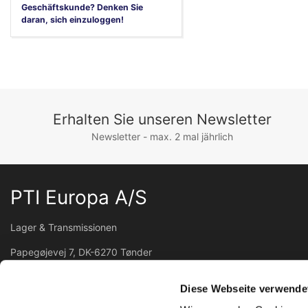
Geschäftskunde? Denken Sie
daran, sich einzuloggen!
Erhalten Sie unseren Newsletter
Newsletter - max. 2 mal jährlich
PTI Europa A/S
Lager & Transmissionen
Papegøjevej 7, DK-6270 Tønder
+45 74782515
pti@pti.dk
Diese Webseite verwende
USt-IdNr. DK27216129