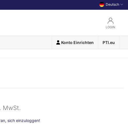
Deutsch
LOGIN
Konto Einrichten
PTI.eu
l. MwSt.
n, sich einzuloggen!