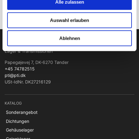
Alle zulassen
Anmelden
Auswahl erlauben
PTI Europa A/S
Ablehnen
Lager & Transmissionen
Papegøjevej 7, DK-6270 Tønder
+45 74782515
pti@pti.dk
USt-IdNr. DK27216129
KATALOG
Sonderangebot
Dichtungen
Gehäuselager
Gelenklager