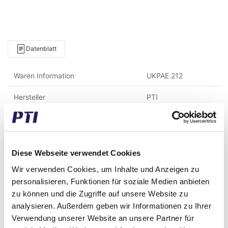
Datenblatt
Waren Information
UKPAE 212
Hersteller
PTI
Gewicht (gramm)
5.000,00
Gewicht (kg)
5,00
Diese Webseite verwendet Cookies
Alternative Warennummer
SWG60K
Wir verwenden Cookies, um Inhalte und Anzeigen zu
personalisieren, Funktionen für soziale Medien anbieten
Zolltarifnummer
8483200000
zu können und die Zugriffe auf unsere Website zu
GTIN / EAN
5713188371354
analysieren. Außerdem geben wir Informationen zu Ihrer
Verwendung unserer Website an unsere Partner für
Innen Durchmesser (mm)
55,00