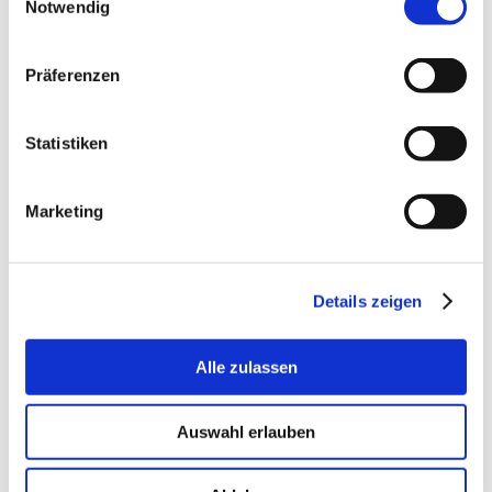
Notwendig
Präferenzen
TVN 212 WA
Förderwagen-
Statistiken
Lagergehäuse
w. closed cover
Fabrikat: PTI
Marketing
Normaler Verkaufspreis EUR
530,75
EUR 153,92
/
Stck
inkl. MwSt.
Details zeigen
EUR 123,13 ex. MwSt.
Externes Lager, 3-5 Tage
Lieferung
Alle zulassen
Geschäftskunde? Denken
Sie daran, sich
einzuloggen!
Auswahl erlauben