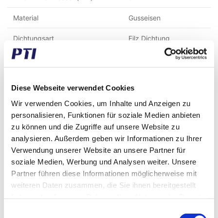
Material
Gusseisen
Dichtungsart
Filz Dichtung
Montage Lochabstand (mm)
210
Höhe zur mitte der Welle (mm)
70
Diese Webseite verwendet Cookies
Wellenbefestigung
Feste Passung
Wir verwenden Cookies, um Inhalte und Anzeigen zu
personalisieren, Funktionen für soziale Medien anbieten
Deckel
Geschlossener Deckel
zu können und die Zugriffe auf unsere Website zu
analysieren. Außerdem geben wir Informationen zu Ihrer
Verwendung unserer Website an unsere Partner für
Zusammen mit diesem Produkt gekauft
soziale Medien, Werbung und Analysen weiter. Unsere
Partner führen diese Informationen möglicherweise mit
weiteren Daten zusammen, die Sie ihnen bereitgestellt
haben oder die sie im Rahmen Ihrer Nutzung der Dienste
Sie sparen 71%
gesammelt haben.
Einwilligungsauswahl