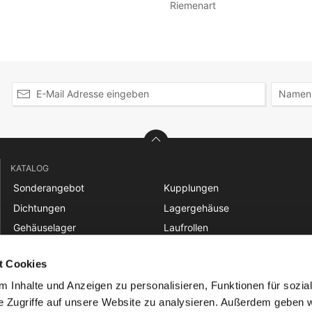
Riemenart
KATALOG
Sonderangebot
Kupplungen
Dichtungen
Lagergehäuse
Gehäuselager
Laufrollen
Gelenklager
Linear
t Cookies
Gleitbuchsen
Nadellager
 Inhalte und Anzeigen zu personalisieren, Funktionen für sozia
Keilriemen und Zahnriemen
Riemenscheiben
e Zugriffe auf unsere Website zu analysieren. Außerdem geben w
Ketten
Rücklaufsperren