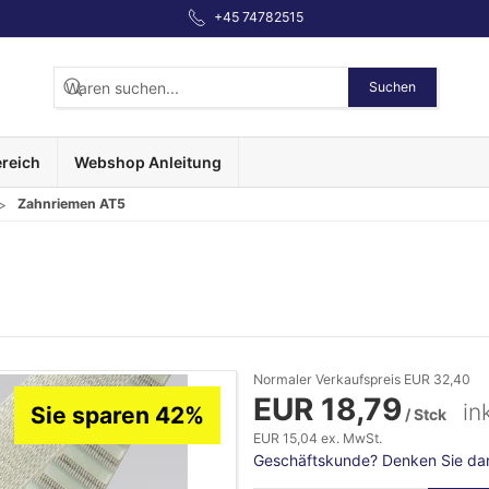
+45 74782515
Suchen
reich
Webshop Anleitung
Zahnriemen AT5
Normaler Verkaufspreis EUR 32,40
EUR 18,79
in
Sie sparen 42%
/ Stck
EUR 15,04 ex. MwSt.
Geschäftskunde? Denken Sie dara