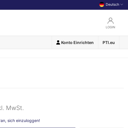
Deutsch
LOGIN
Konto Einrichten
PTI.eu
kl. MwSt.
n, sich einzuloggen!