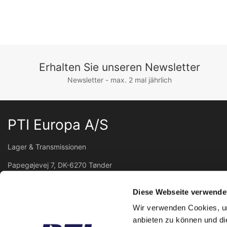
Erhalten Sie unseren Newsletter
Newsletter - max. 2 mal jährlich
PTI Europa A/S
Lager & Transmissionen
Papegøjevej 7, DK-6270 Tønder
+45 74782515
pti@pti.dk
Diese Webseite verwende
USt-IdNr. DK27216129
Wir verwenden Cookies, um
anbieten zu können und di