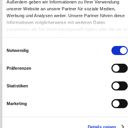
Außerdem geben wir Informationen zu Ihrer Verwendung
unserer Website an unsere Partner für soziale Medien,
Riemenscheibenart
T5
Werbung und Analysen weiter. Unsere Partner führen diese
Scheibendurchmesser NORM (mm)
50,10
Informationen möglicherweise mit weiteren Daten
zusammen, die Sie ihnen bereitgestellt haben oder die sie im
Nabenart
6F
Rahmen Ihrer Nutzung der Dienste gesammelt haben.
Einwilligungsauswahl
Riemenbreite (mm)
16
Notwendig
Präferenzen
Erhalten Sie unseren Newsletter
Newsletter - max. 2 mal jährlich
Statistiken
Marketing
Anmelden
Details zeigen