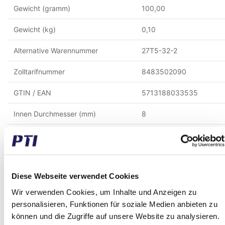
Gewicht (gramm)
100,00
Gewicht (kg)
0,10
Alternative Warennummer
27T5-32-2
Zolltarifnummer
8483502090
GTIN / EAN
5713188033535
Innen Durchmesser (mm)
8
Aussen Durchmesser (mm)
54
Breite (mm)
27
Diese Webseite verwendet Cookies
Material
Aluminium
Wir verwenden Cookies, um Inhalte und Anzeigen zu
Pitch (mm)
5
personalisieren, Funktionen für soziale Medien anbieten zu
können und die Zugriffe auf unsere Website zu analysieren.
Zähne
32