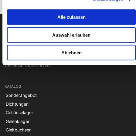
Alle zulassen
PTI Europa A/S
Auswahl erlauben
Lager & Transmissionen
Papegøjevej 7, DK-6270 Tønder
Ablehnen
+45 74782515
pti@pti.dk
USt-IdNr. DK27216129
KATALOG
Sonderangebot
Dichtungen
Gehäuselager
Gelenklager
Gleitbuchsen