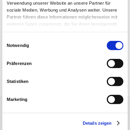
Verwendung unserer Website an unsere Partner für
Taper Art
2517
soziale Medien, Werbung und Analysen weiter. Unsere
Pitch (mm)
8
Partner führen diese Informationen möglicherweise mit
weiteren Daten zusammen, die Sie ihnen bereitgestellt
Zähne
72
haben oder die sie im Rahmen Ihrer Nutzung der Dienste
gesammelt haben.
Einwilligungsauswahl
Riemenscheibenart
8M
Notwendig
Scheibendurchmesser NORM (mm)
181,97
Präferenzen
Nabenart
9WF
Riemenbreite (mm)
50
Statistiken
Marketing
Erhalten Sie unseren Newsletter
Newsletter - max. 2 mal jährlich
Details zeigen