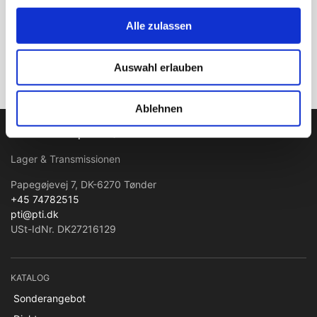
Alle zulassen
Anmelden
Auswahl erlauben
Ablehnen
PTI Europa A/S
Lager & Transmissionen
Papegøjevej 7, DK-6270 Tønder
+45 74782515
pti@pti.dk
USt-IdNr. DK27216129
KATALOG
Sonderangebot