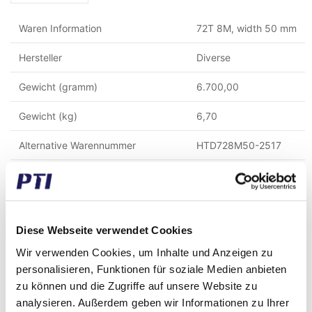
Waren Information
72T 8M, width 50 mm
Hersteller
Diverse
Gewicht (gramm)
6.700,00
Gewicht (kg)
6,70
Alternative Warennummer
HTD728M50-2517
Zolltarifnummer
8483908990
GTIN / EAN
5713188429406
Diese Webseite verwendet Cookies
Aussen Durchmesser (mm)
183,35
Wir verwenden Cookies, um Inhalte und Anzeigen zu
Breite (mm)
60
personalisieren, Funktionen für soziale Medien anbieten
zu können und die Zugriffe auf unsere Website zu
Material
Stahl
analysieren. Außerdem geben wir Informationen zu Ihrer