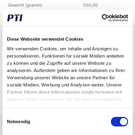
Gewicht (gramm)
550,00
Gewicht (kg)
0,55
Zolltarifnummer
8482500090
Diese Webseite verwendet Cookies
GTIN / EAN
5713188267060
Wir verwenden Cookies, um Inhalte und Anzeigen zu
personalisieren, Funktionen für soziale Medien anbieten
Innen Durchmesser (mm)
80,00
zu können und die Zugriffe auf unsere Website zu
Aussen Durchmesser (mm)
110,00
analysieren. Außerdem geben wir Informationen zu Ihrer
Verwendung unserer Website an unsere Partner für
Breite (mm)
19,00
soziale Medien, Werbung und Analysen weiter. Unsere
Partner führen diese Informationen möglicherweise mit
Spiel
CN
weiteren Daten zusammen, die Sie ihnen bereitgestellt
haben oder die sie im Rahmen Ihrer Nutzung der Dienste
gesammelt haben.
Einwilligungsauswahl
Notwendig
Erhalten Sie unseren Newsletter
Newsletter - max. 2 mal jährlich