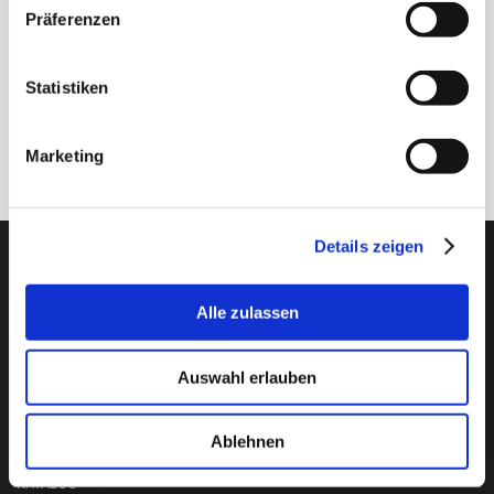
Präferenzen
Statistiken
Anmelden
Marketing
Details zeigen
PTI Europa A/S
Lager & Transmissionen
Alle zulassen
Papegøjevej 7, DK-6270 Tønder
+45 74782515
Auswahl erlauben
pti@pti.dk
USt-IdNr. DK27216129
Ablehnen
KATALOG