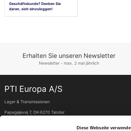
Geschäftskunde? Denken Sie
daran, sich einzuloggen!
Erhalten Sie unseren Newsletter
Newsletter - max. 2 mal jährlich
PTI Europa A/S
Lager & Transmissionen
Papegøjevej 7, DK-6270 Tønder
+45 74782515
pti@pti.dk
Diese Webseite verwende
USt-IdNr. DK27216129