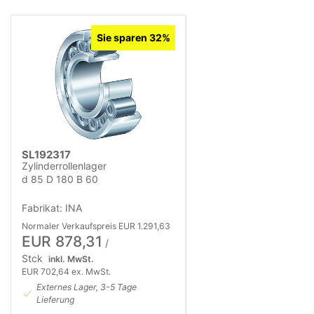
Sie sparen 32%
SL192317
Zylinderrollenlager
d 85 D 180 B 60
Fabrikat: INA
Normaler Verkaufspreis EUR 1.291,63
EUR 878,31
/
Stck
inkl. MwSt.
EUR 702,64 ex. MwSt.
Externes Lager, 3-5 Tage
Lieferung