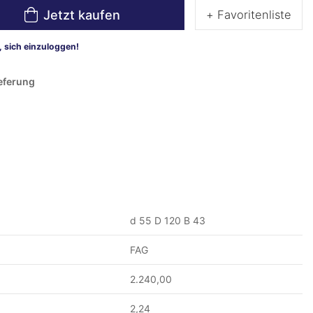
Jetzt kaufen
+ Favoritenliste
 sich einzuloggen!
ieferung
d 55 D 120 B 43
FAG
2.240,00
2,24