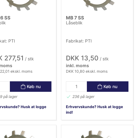
6 SS
MB 7 SS
lik
Låseblik
kat: PTI
Fabrikat: PTI
 277,51
DKK 13,50
/ stk
/ stk
. moms
inkl. moms
22,01 ekskl. moms
DKK 10,80 ekskl. moms
Køb nu
Køb nu
9 på lager
236 på lager
rvskunde? Husk at logge
Erhvervskunde? Husk at logge
ind!