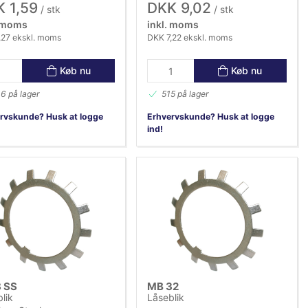
 1,59
DKK 9,02
/ stk
/ stk
. moms
inkl. moms
,27 ekskl. moms
DKK 7,22 ekskl. moms
Køb nu
Køb nu
6 på lager
515 på lager
rvskunde? Husk at logge
Erhvervskunde? Husk at logge
ind!
 SS
MB 32
lik
Låseblik