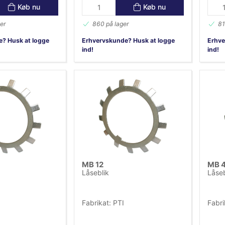
Køb nu
Køb nu
er
860 på lager
81
? Husk at logge
Erhvervskunde? Husk at logge
Erhve
ind!
ind!
MB 12
MB 
Låseblik
Låseb
Fabrikat: PTI
Fabri