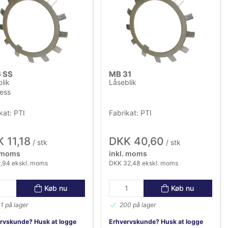
 SS
MB 31
lik
Låseblik
less
kat: PTI
Fabrikat: PTI
 11,18
DKK 40,60
/ stk
/ stk
. moms
inkl. moms
,94 ekskl. moms
DKK 32,48 ekskl. moms
Køb nu
Køb nu
1 på lager
200 på lager
rvskunde? Husk at logge
Erhvervskunde? Husk at logge