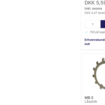
DKK 5,5
inkl. moms
DKK 4,47 eksk
759 på lage
Erhvervskunde
ind!
MB 3
Låseblik