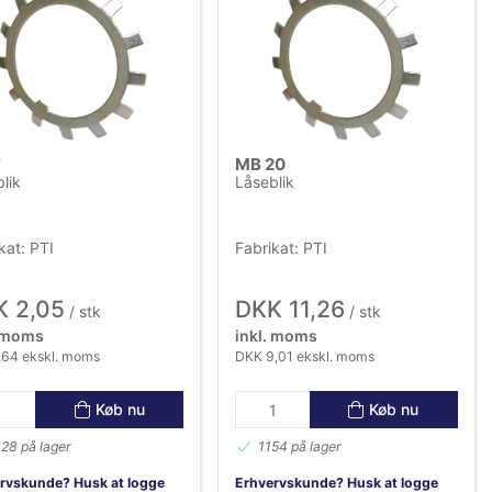
Varenummer (Z-A)
Varenavn (A-Z)
Varenavn (Z-A)
7
MB 20
lik
Låseblik
kat: PTI
Fabrikat: PTI
 2,05
DKK 11,26
/ stk
/ stk
. moms
inkl. moms
,64 ekskl. moms
DKK 9,01 ekskl. moms
Køb nu
Køb nu
28 på lager
1154 på lager
rvskunde? Husk at logge
Erhvervskunde? Husk at logge