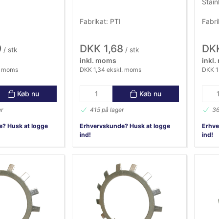
Stain
Fabrikat: PTI
Fabri
9
DKK 1,68
DKK
/ stk
/ stk
inkl. moms
inkl
. moms
DKK 1,34 ekskl. moms
DKK 1
Køb nu
Køb nu
er
415 på lager
36
? Husk at logge
Erhvervskunde? Husk at logge
Erhve
ind!
ind!