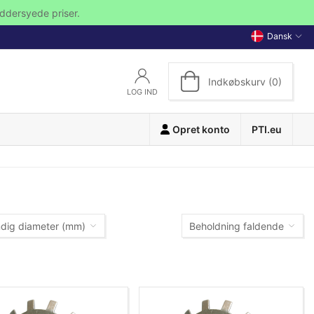
ddersyede priser.
Dansk
Indkøbskurv (0)
LOG IND
Opret konto
PTI.eu
dig diameter (mm)
Beholdning faldende
Beholdning faldende
Varenummer (A-Z)