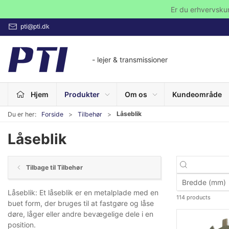
Er du erhvervsku
pti@pti.dk
- lejer & transmissioner
Hjem
Produkter
Om os
Kundeområde
Låseblik
Du er her:
Forside
Tilbehør
Låseblik
Tilbage til Tilbehør
Bredde (mm)
Låseblik: Et låseblik er en metalplade med en
114 products
buet form, der bruges til at fastgøre og låse
døre, låger eller andre bevægelige dele i en
position.