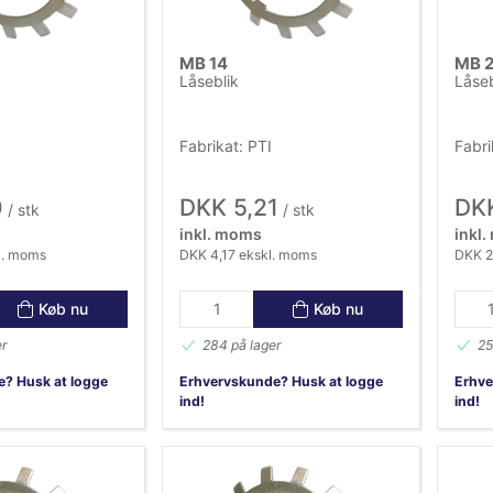
MB 14
MB 2
Låseblik
Låseb
Fabrikat: PTI
Fabri
0
DKK 5,21
DKK
/ stk
/ stk
inkl. moms
inkl
l. moms
DKK 4,17 ekskl. moms
DKK 2
Køb nu
Køb nu
er
284 på lager
25
? Husk at logge
Erhvervskunde? Husk at logge
Erhve
ind!
ind!