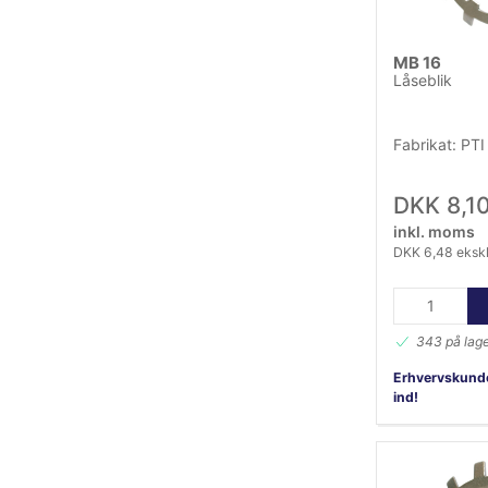
MB 16
Låseblik
Fabrikat: PTI
DKK 8,1
inkl. moms
DKK 6,48 eksk
343 på lag
Erhvervskunde
ind!