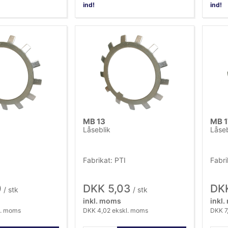
ind!
ind!
MB 13
MB 1
Låseblik
Låseb
Fabrikat: PTI
Fabri
0
DKK 5,03
DKK
/ stk
/ stk
inkl. moms
inkl
l. moms
DKK 4,02 ekskl. moms
DKK 7