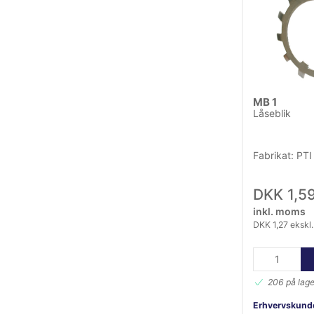
MB 1
Låseblik
Fabrikat: PTI
DKK 1,5
inkl. moms
DKK 1,27 ekskl
206 på lage
Erhvervskunde