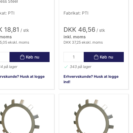
less Steel
kat: PTI
Fabrikat: PTI
 18,81
DKK 46,56
/ stk
/ stk
. moms
inkl. moms
5,05 ekskl. moms
DKK 37,25 ekskl. moms
Køb nu
Køb nu
4 på lager
343 på lager
rvskunde? Husk at logge
Erhvervskunde? Husk at logge
ind!