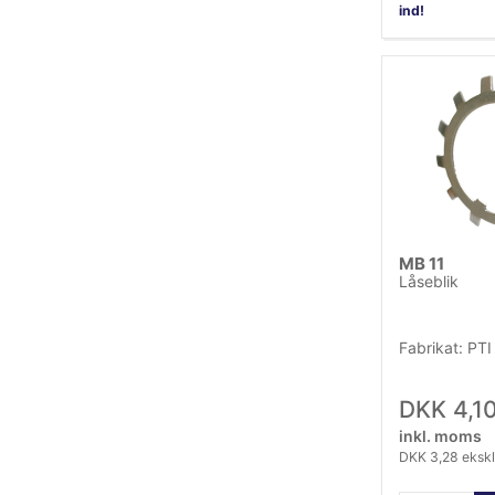
ind!
MB 11
Låseblik
Fabrikat: PTI
DKK 4,1
inkl. moms
DKK 3,28 eksk