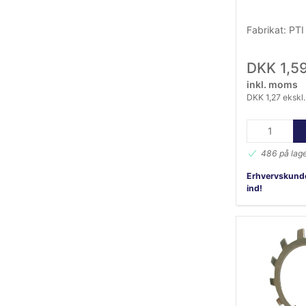
Fabrikat: PTI
DKK 1,5
inkl. moms
DKK 1,27 ekskl
486 på lag
Erhvervskunde
ind!