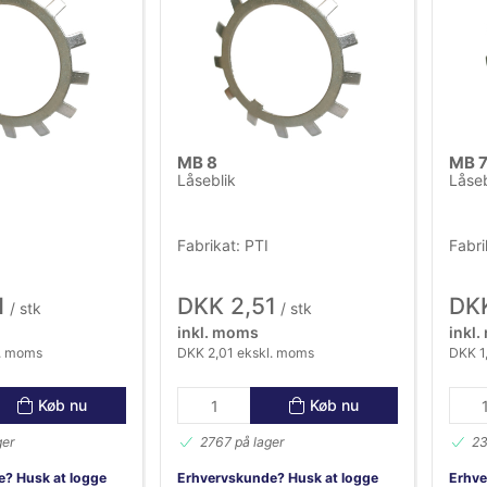
MB 8
MB 
Låseblik
Låseb
Fabrikat: PTI
Fabri
1
DKK 2,51
DKK
/ stk
/ stk
inkl. moms
inkl
l. moms
DKK 2,01 ekskl. moms
DKK 1
Køb nu
Køb nu
ger
2767 på lager
23
? Husk at logge
Erhvervskunde? Husk at logge
Erhve