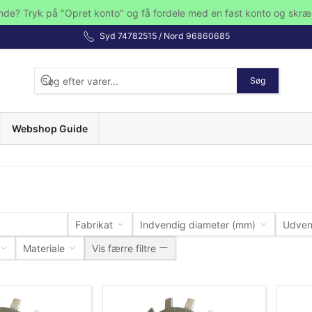
nde? Tryk på "Opret konto" og få fordele med en fast konto og skræ
Syd 74782515 / Nord 96860685
Søg
Webshop Guide
Fabrikat
Indvendig diameter (mm)
Udven
Materiale
Vis færre filtre