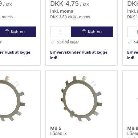
9
DKK 4,75
DKK
/ stk
/ stk
inkl. moms
inkl
l. moms
DKK 3,80 ekskl. moms
DKK 1
Køb nu
Køb nu
r
654 på lager
54
? Husk at logge
Erhvervskunde? Husk at logge
Erhve
ind!
ind!
MB 5
MB 8
Låseblik
Låseb