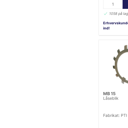
1058 på lag
Erhvervskunde
ind!
MB 15
Låseblik
Fabrikat: PTI