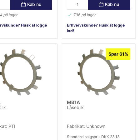
Køb nu
Køb nu
4 på lager
796 på lager
rvskunde? Husk at logge
Erhvervskunde? Husk at logge
ind!
Spar 61%
4
MB1A
lik
Låseblik
kat: PTI
Fabrikat: Unknown
Standard salgspris DKK 23,13