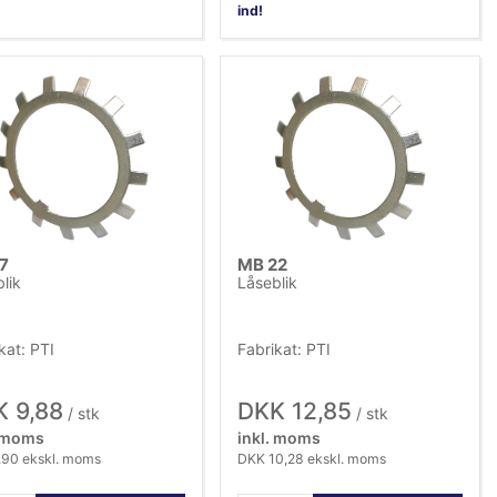
ind!
7
MB 22
lik
Låseblik
kat: PTI
Fabrikat: PTI
 9,88
DKK 12,85
/ stk
/ stk
. moms
inkl. moms
,90 ekskl. moms
DKK 10,28 ekskl. moms