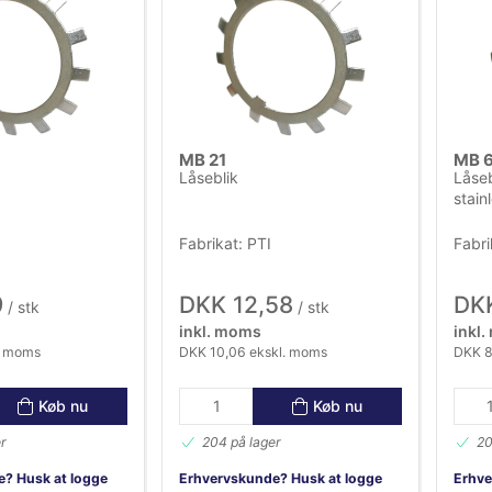
MB 21
MB 6
Låseblik
Låseb
stain
Fabrikat: PTI
Fabri
9
DKK 12,58
DKK
/ stk
/ stk
inkl. moms
inkl
. moms
DKK 10,06 ekskl. moms
DKK 8
Køb nu
Køb nu
r
204 på lager
20
? Husk at logge
Erhvervskunde? Husk at logge
Erhve