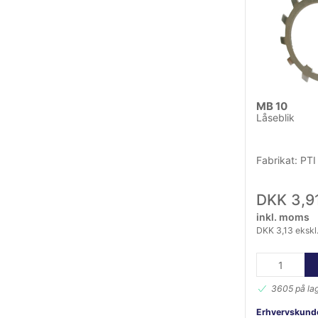
MB 10
Låseblik
Fabrikat: PTI
DKK 3,9
inkl. moms
DKK 3,13 eksk
3605 på la
Erhvervskunde