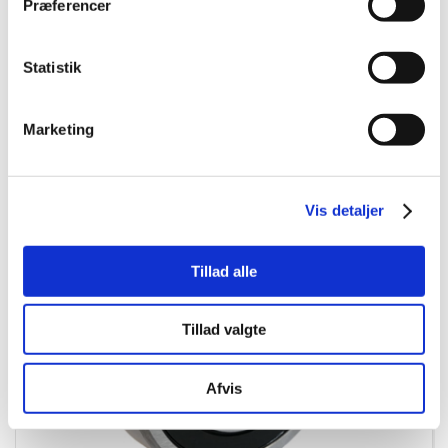
Præferencer
DKK 5,80 ekskl. moms
Køb nu
Statistik
16145 på lager
Marketing
Erhvervskunde? Husk at logge ind!
Vis detaljer
Tillad alle
Tillad valgte
Afvis