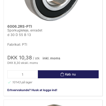
6006.2RS-PTI
Sporkugleleje, enradet
d 30 D 55 B 13
Fabrikat: PTI
DKK 10,38
/ stk
inkl. moms
DKK 8,30 ekskl. moms
Køb nu
10143 på lager
Erhvervskunde? Husk at logge ind!