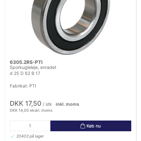
6305.2RS-PTI
Sporkugleleje, enradet
d 25 D 62 B 17
Fabrikat: PTI
DKK 17,50
/ stk
inkl. moms
DKK 14,00 ekskl. moms
Køb nu
20403 på lager