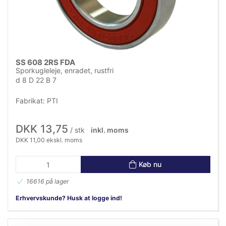
SS 608 2RS FDA
Sporkugleleje, enradet, rustfri
d 8 D 22 B 7
Fabrikat: PTI
DKK 13,75
/ stk
inkl. moms
DKK 11,00 ekskl. moms
Køb nu
16616 på lager
Erhvervskunde? Husk at logge ind!