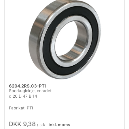
6204.2RS.C3-PTI
Sporkugleleje, enradet
d 20 D 47 B 14
Fabrikat: PTI
DKK 9,38
/ stk
inkl. moms