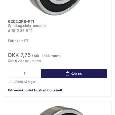
6202.2RS-PTI
Sporkugleleje, enradet
d 15 D 35 B 11
Fabrikat: PTI
DKK 7,75
/ stk
inkl. moms
DKK 6,20 ekskl. moms
Køb nu
27395 på lager
Erhvervskunde? Husk at logge ind!