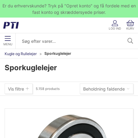
Er du erhvervskunde? Tryk på "Opret konto" og få fordele med en
fast konto og skræddersyede priser.
LOG IND
KURV
MENU
Sporkuglelejer
Kugle og Rullelejer
Sporkuglelejer
Vis filtre
Beholdning faldende
5.158 products
Beholdning faldende
Varenummer (A-Z)
Varenummer (Z-A)