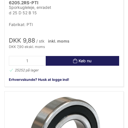
6205.2RS-PTI
Sporkugleleje, enradet
d 25 D 52 B 15
Fabrikat: PTI
DKK 9,88
/ stk
inkl. moms
DKK 7,90 ekskl. moms
Køb nu
25252 på lager
Erhvervskunde? Husk at logge ind!