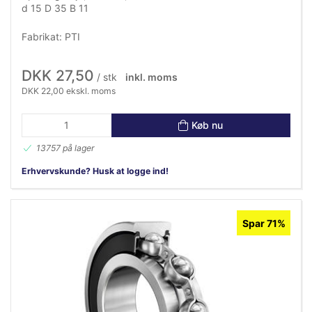
d 15 D 35 B 11
Fabrikat: PTI
DKK 27,50
/ stk
inkl. moms
DKK 22,00 ekskl. moms
Køb nu
13757 på lager
Erhvervskunde? Husk at logge ind!
Spar 71%