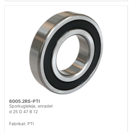
6005.2RS-PTI
Sporkugleleje, enradet
d 25 D 47 B 12
Fabrikat: PTI