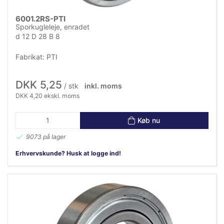
6001.2RS-PTI
Sporkugleleje, enradet
d 12 D 28 B 8
Fabrikat: PTI
DKK 5,25
/ stk
inkl. moms
DKK 4,20 ekskl. moms
Køb nu
9073 på lager
Erhvervskunde? Husk at logge ind!