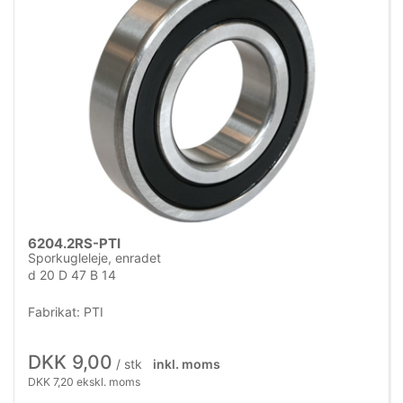
6204.2RS-PTI
Sporkugleleje, enradet
d 20 D 47 B 14
Fabrikat: PTI
DKK 9,00
/ stk
inkl. moms
DKK 7,20 ekskl. moms