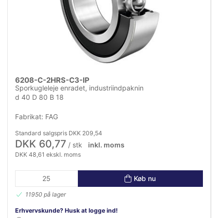
6208-C-2HRS-C3-IP
Sporkugleleje enradet, industriindpaknin
d 40 D 80 B 18
Fabrikat: FAG
Standard salgspris DKK 209,54
DKK 60,77
/ stk
inkl. moms
DKK 48,61 ekskl. moms
Køb nu
11950 på lager
Erhvervskunde? Husk at logge ind!