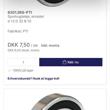
6201.2RS-PTI
Sporkugleleje, enradet
d 12 D 32 B 10
Fabrikat: PTI
DKK 7,50
/ stk
inkl. moms
DKK 6,00 ekskl. moms
Køb nu
15662 på lager
Erhvervskunde? Husk at logge ind!