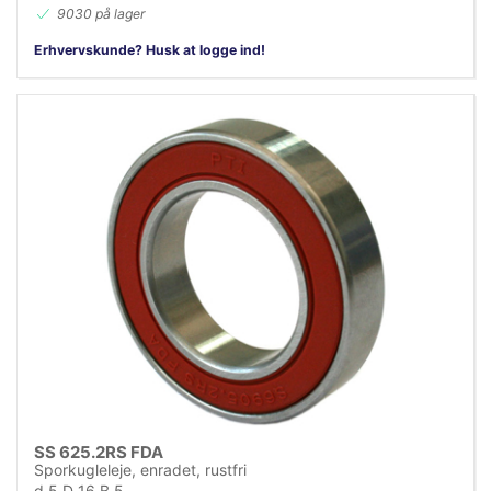
9030 på lager
Erhvervskunde? Husk at logge ind!
SS 625.2RS FDA
Sporkugleleje, enradet, rustfri
d 5 D 16 B 5