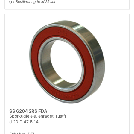
Bestilmængde af 25 stk
SS 6204 2RS FDA
Sporkugleleje, enradet, rustfri
d 20 D 47 B 14
Fabrikat: PTI