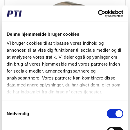
Denne hjemmeside bruger cookies
Vi bruger cookies til at tilpasse vores indhold og
annoncer, til at vise dig funktioner til sociale medier og til
at analysere vores trafik. Vi deler også oplysninger om
din brug af vores hjemmeside med vores partnere inden
for sociale medier, annonceringspartnere og
analysepartnere. Vores partnere kan kombinere disse
data med andre oplysninger, du har givet dem, eller som
6002.2RS-PTI
de har indsamlet fra din brug af deres tjenester.
Sporkugleleje, enradet
d 15 D 32 B 9
Samtykkevalg
Fabrikat: PTI
Nødvendig
DKK 7,25
/ stk
inkl. moms