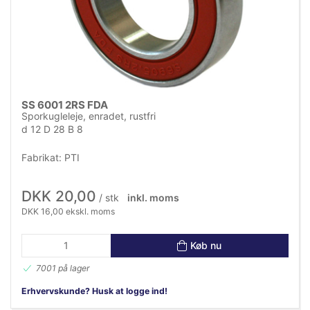
SS 6001 2RS FDA
Sporkugleleje, enradet, rustfri
d 12 D 28 B 8
Fabrikat: PTI
DKK 20,00
/ stk
inkl. moms
DKK 16,00 ekskl. moms
Køb nu
7001 på lager
Erhvervskunde? Husk at logge ind!