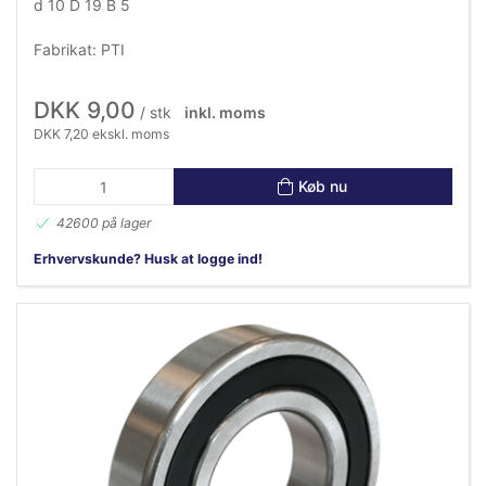
d 10 D 19 B 5
Fabrikat: PTI
DKK 9,00
/ stk
inkl. moms
DKK 7,20 ekskl. moms
Køb nu
42600 på lager
Erhvervskunde? Husk at logge ind!