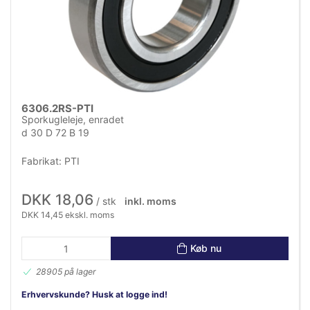
6306.2RS-PTI
Sporkugleleje, enradet
d 30 D 72 B 19
Fabrikat: PTI
DKK 18,06
/ stk
inkl. moms
DKK 14,45 ekskl. moms
Køb nu
28905 på lager
Erhvervskunde? Husk at logge ind!