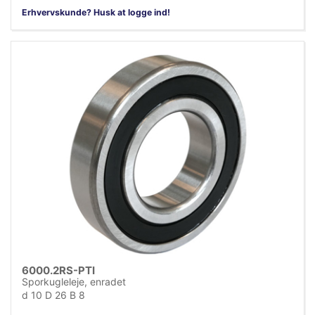
Erhvervskunde? Husk at logge ind!
6000.2RS-PTI
Sporkugleleje, enradet
d 10 D 26 B 8