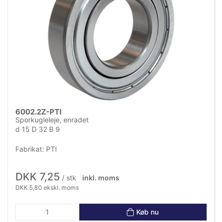
6002.2Z-PTI
Sporkugleleje, enradet
d 15 D 32 B 9
Fabrikat: PTI
DKK 7,25
/ stk
inkl. moms
DKK 5,80 ekskl. moms
Køb nu