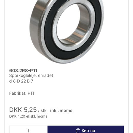
608.2RS-PTI
Sporkugleleje, enradet
d 8 D 22 B 7
Fabrikat: PTI
DKK 5,25
/ stk
inkl. moms
DKK 4,20 ekskl. moms
Køb nu