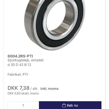
Varenavn (A-Z)
Varenavn (Z-A)
6004.2RS-PTI
Sporkugleleje, enradet
d 20 D 42 B 12
Fabrikat: PTI
DKK 7,38
/ stk
inkl. moms
DKK 5,90 ekskl. moms
Køb nu