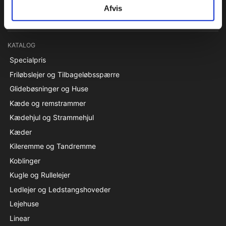
Afvis
CVR 27216129
KATALOG
Specialpris
Friløbslejer og Tilbageløbsspærre
Glidebøsninger og Huse
Kæde og remstrammer
Kædehjul og Strammehjul
Kæder
Kileremme og Tandremme
Koblinger
Kugle og Rullelejer
Ledlejer og Ledstangshoveder
Lejehuse
Linear