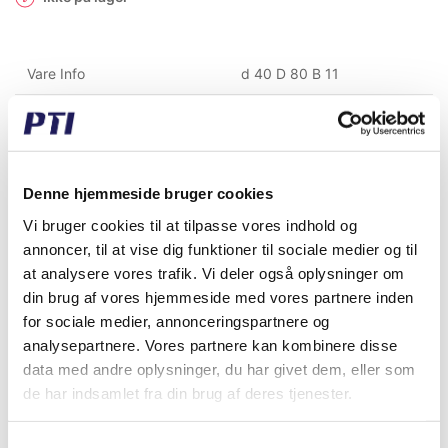
Vare Info
d 40 D 80 B 11
Fabrikat
Diverse
Vægt (gram)
100,00
Denne hjemmeside bruger cookies
Vægt (kg)
0,10
Vi bruger cookies til at tilpasse vores indhold og
Toldtariff nummer
8482109000
annoncer, til at vise dig funktioner til sociale medier og til
at analysere vores trafik. Vi deler også oplysninger om
GTIN / EAN
5713188126534
din brug af vores hjemmeside med vores partnere inden
for sociale medier, annonceringspartnere og
Tætningstype
Åben
analysepartnere. Vores partnere kan kombinere disse
Slør
CN
data med andre oplysninger, du har givet dem, eller som
de har indsamlet fra din brug af deres tjenester.
Kugle/Rulleholder
Stål
Samtykkevalg