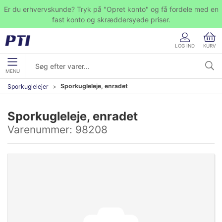
Er du erhvervskunde? Tryk på "Opret konto" og få fordele med en
fast konto og skræddersyede priser.
LOG IND
KURV
MENU
Sporkugleleje, enradet
Sporkuglelejer
Sporkugleleje, enradet
Varenummer:
98208