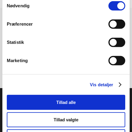
Nødvendig
Modtag vores nyhedsbrev
Præferencer
Nyheder - maks. 2 gange årligt
Statistik
Marketing
Tilmeld
Vis detaljer
PTI Europa A/S
Tillad alle
Lejer & Transmissioner
Papegøjevej 7, 6270 Tønder
Tillad valgte
Syd 74782515 / Nord 96860685
pti@pti.dk