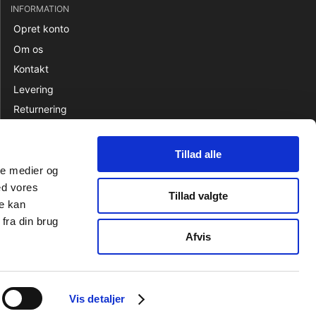
INFORMATION
Opret konto
Om os
Kontakt
Levering
Returnering
Betaling
Salgsbetingelser
Tillad alle
ale medier og
ed vores
Tillad valgte
re kan
fra din brug
Afvis
Vis detaljer