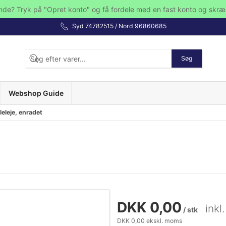
nde? Tryk på "Opret konto" og få fordele med en fast konto og skræ
Syd 74782515 / Nord 96860685
Søg
Webshop Guide
eleje, enradet
DKK 0,00
ink
/ stk
DKK 0,00 ekskl. moms