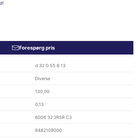
d!
Forespørg pris
d 32 D 55 B 13
Diverse
130,00
0,13
6006 32 2RSR C3
8482109000