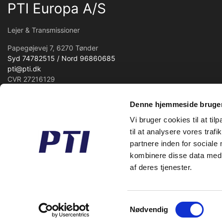
PTI Europa A/S
Lejer & Transmissioner
Papegøjevej 7, 6270 Tønder
Syd 74782515 / Nord 96860685
pti@pti.dk
CVR 27216129
Denne hjemmeside bruger
Vi bruger cookies til at til
til at analysere vores tra
partnere inden for sociale
kombinere disse data med a
af deres tjenester.
Samtykkevalg
Nødvendig
© 2026 PTI Europa A/S Alle rettigheder forbeholdes