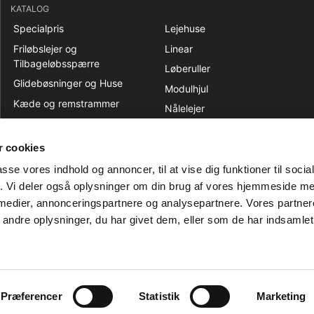
KATALOG
Specialpris
Lejehuse
Friløbslejer og
Linear
Tilbageløbsspærre
Løberuller
Glidebøsninger og Huse
Modulhjul
Kæde og remstrammer
Nålelejer
Kædehjul og Strammehjul
Remskiver
Kæder
 cookies
Sæt
Kileremme og Tandremme
Stå og Flangelejer
passe vores indhold og annoncer, til at vise dig funktioner til soci
Koblinger
fik. Vi deler også oplysninger om din brug af vores hjemmeside m
Tætninger og Pakninger
 medier, annonceringspartnere og analysepartnere. Vores partne
Kugle og Rullelejer
Tilbehør
ndre oplysninger, du har givet dem, eller som de har indsamlet 
Ledlejer og
Ledstangshoveder
Præferencer
Statistik
Marketing