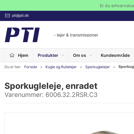
Er du erhvervsku
pti@pti.dk
- lejer & transmissioner
Hjem
Produkter
Om os
Kundeområde
Sporkugl
Du er her:
Forside
Kugle og Rullelejer
Sporkuglelejer
Sporkugleleje, enradet
Varenummer:
6006.32.2RSR.C3