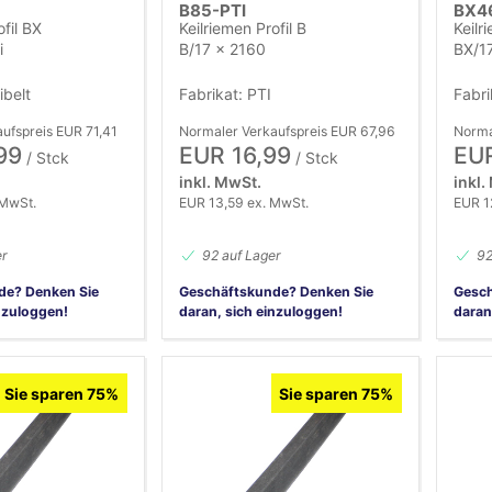
B85-PTI
BX4
ofil BX
Keilriemen Profil B
Keilr
i
B/17 x 2160
BX/17
ibelt
Fabrikat: PTI
Fabri
ufspreis EUR 71,41
Normaler Verkaufspreis EUR 67,96
Norma
99
EUR 16,99
EUR
/ Stck
/ Stck
inkl. MwSt.
inkl.
 MwSt.
EUR 13,59 ex. MwSt.
EUR 1
er
92 auf Lager
92
de? Denken Sie
Geschäftskunde? Denken Sie
Gesch
nzuloggen!
daran, sich einzuloggen!
daran
Sie sparen 75%
Sie sparen 75%