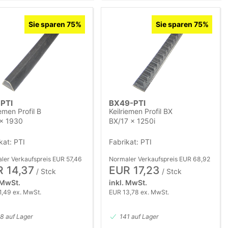
Sie sparen 75%
Sie sparen 75%
PTI
BX49-PTI
iemen Profil B
Keilriemen Profil BX
 x 1930
BX/17 x 1250i
kat: PTI
Fabrikat: PTI
ler Verkaufspreis EUR 57,46
Normaler Verkaufspreis EUR 68,92
 14,37
EUR 17,23
/ Stck
/ Stck
 MwSt.
inkl. MwSt.
1,49 ex. MwSt.
EUR 13,78 ex. MwSt.
8 auf Lager
141 auf Lager