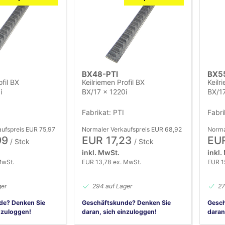
BX48-PTI
BX5
ofil BX
Keilriemen Profil BX
Keilr
i
BX/17 x 1220i
BX/17
Fabrikat: PTI
Fabri
ufspreis EUR 75,97
Normaler Verkaufspreis EUR 68,92
Norma
99
EUR 17,23
EUR
/ Stck
/ Stck
inkl. MwSt.
inkl.
MwSt.
EUR 13,78 ex. MwSt.
EUR 1
ger
294 auf Lager
27
de? Denken Sie
Geschäftskunde? Denken Sie
Gesch
nzuloggen!
daran, sich einzuloggen!
daran