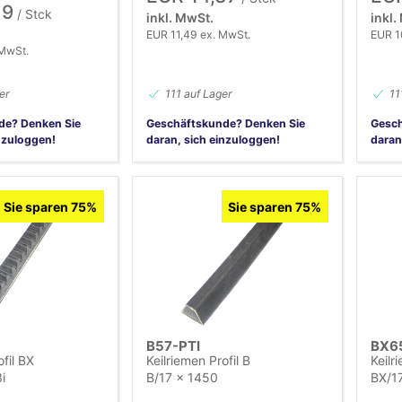
19
/ Stck
inkl. MwSt.
inkl.
EUR 11,49 ex. MwSt.
EUR 1
 MwSt.
er
111 auf Lager
11
de? Denken Sie
Geschäftskunde? Denken Sie
Gesch
nzuloggen!
daran, sich einzuloggen!
daran
Sie sparen 75%
Sie sparen 75%
B57-PTI
BX6
ofil BX
Keilriemen Profil B
Keilr
i
B/17 x 1450
BX/17