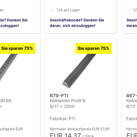
ger
124 auf Lager
12
de? Denken Sie
Geschäftskunde? Denken Sie
Gesch
nzuloggen!
daran, sich einzuloggen!
daran
Sie sparen 75%
Sie sparen 75%
B79-PTI
B67-
ofil BX
Keilriemen Profil B
Keilr
i
B/17 x 2000
B/17
Fabrikat: PTI
Fabri
aufspreis EUR
Normaler Verkaufspreis EUR 57,46
Norma
EUR 14,37
EUR
/ Stck