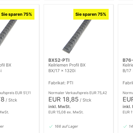
Sie sparen 75%
Sie sparen 75%
BX52-PTI
B76-
ofil BX
Keilriemen Profil BX
Keilr
i
BX/17 x 1320i
B/17
Fabrikat: PTI
Fabri
ufspreis EUR 51,11
Normaler Verkaufspreis EUR 75,42
Norma
78
EUR 18,85
EUR
/ Stck
/ Stck
inkl. MwSt.
inkl.
MwSt.
EUR 15,08 ex. MwSt.
EUR 1
ger
166 auf Lager
14