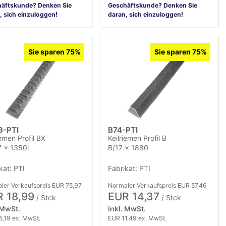
äftskunde? Denken Sie
Geschäftskunde? Denken Sie
, sich einzuloggen!
daran, sich einzuloggen!
Sie sparen 75%
Sie sparen 75%
3-PTI
B74-PTI
iemen Profil BX
Keilriemen Profil B
 x 1350i
B/17 x 1880
kat: PTI
Fabrikat: PTI
ler Verkaufspreis EUR 75,97
Normaler Verkaufspreis EUR 57,46
 18,99
EUR 14,37
/ Stck
/ Stck
 MwSt.
inkl. MwSt.
5,19 ex. MwSt.
EUR 11,49 ex. MwSt.