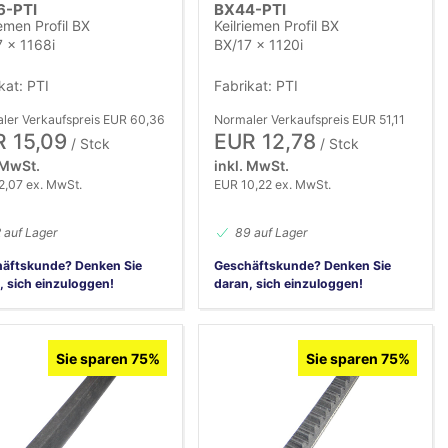
6-PTI
BX44-PTI
iemen Profil BX
Keilriemen Profil BX
 x 1168i
BX/17 x 1120i
kat: PTI
Fabrikat: PTI
ler Verkaufspreis EUR 60,36
Normaler Verkaufspreis EUR 51,11
 15,09
EUR 12,78
/ Stck
/ Stck
 MwSt.
inkl. MwSt.
2,07 ex. MwSt.
EUR 10,22 ex. MwSt.
 auf Lager
89 auf Lager
äftskunde? Denken Sie
Geschäftskunde? Denken Sie
, sich einzuloggen!
daran, sich einzuloggen!
Sie sparen 75%
Sie sparen 75%