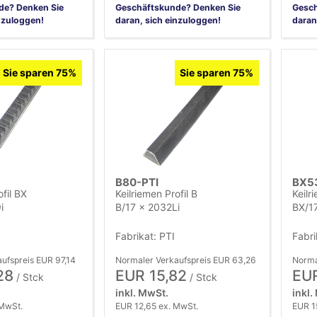
de? Denken Sie
Geschäftskunde? Denken Sie
Gesch
nzuloggen!
daran, sich einzuloggen!
daran
Sie sparen 75%
Sie sparen 75%
B80-PTI
BX5
ofil BX
Keilriemen Profil B
Keilr
i
B/17 x 2032Li
BX/17
Fabrikat: PTI
Fabri
ufspreis EUR 97,14
Normaler Verkaufspreis EUR 63,26
Norma
28
EUR 15,82
EUR
/ Stck
/ Stck
inkl. MwSt.
inkl.
 MwSt.
EUR 12,65 ex. MwSt.
EUR 1