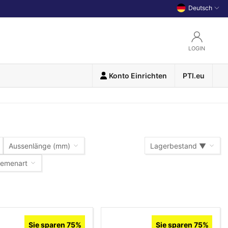
Deutsch
LOGIN
Konto Einrichten
PTI.eu
Aussenlänge (mm)
Lagerbestand ▼
iemenart
Lagerbestand ▼
Warennummer (A-Z)
Warennummer (Z-A)
Sie sparen 75%
Sie sparen 75%