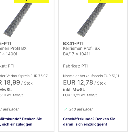
Name (A-Z)
Name (Z-A)
5-PTI
BX41-PTI
iemen Profil BX
Keilriemen Profil BX
 x 1400i
BX/17 x 1041i
kat: PTI
Fabrikat: PTI
ler Verkaufspreis EUR 75,97
Normaler Verkaufspreis EUR 51,11
 18,99
EUR 12,78
/ Stck
/ Stck
 MwSt.
inkl. MwSt.
5,19 ex. MwSt.
EUR 10,22 ex. MwSt.
7 auf Lager
243 auf Lager
äftskunde? Denken Sie
Geschäftskunde? Denken Sie
, sich einzuloggen!
daran, sich einzuloggen!