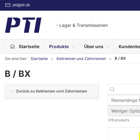
pti@pti.dk
- Lager & Transmissionen
Startseite
Produkte
Über uns
Kundenbe
B / BX
Sie sind hier:
Startseite
Keilriemen und Zahnriemen
B / BX
Zurück zu Keilriemen und Zahnriemen
Riemenlänge
Weniger Opti
319 products