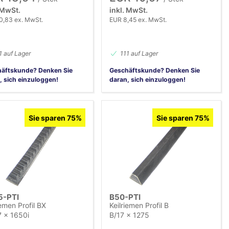
 MwSt.
inkl. MwSt.
0,83 ex. MwSt.
EUR 8,45 ex. MwSt.
1 auf Lager
111 auf Lager
äftskunde? Denken Sie
Geschäftskunde? Denken Sie
, sich einzuloggen!
daran, sich einzuloggen!
Sie sparen 75%
Sie sparen 75%
5-PTI
B50-PTI
iemen Profil BX
Keilriemen Profil B
 x 1650i
B/17 x 1275