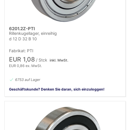
6201.2Z-PTI
Rillenkugellager, einreihig
d 12 D 32 B 10
Fabrikat: PTI
EUR 1,08
/ Stck
inkl. MwSt.
EUR 0,86 ex. MwSt.
6753 auf Lager
Geschäftskunde? Denken Sie daran, sich einzuloggen!