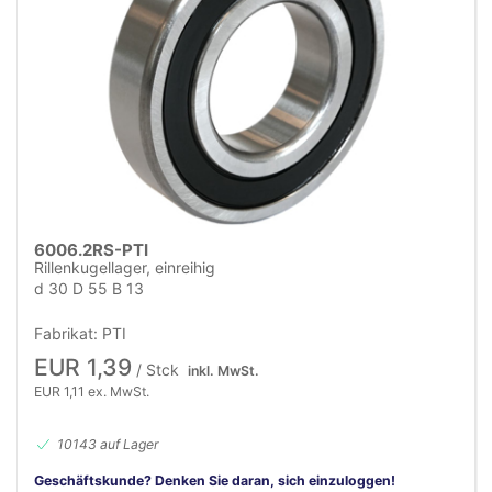
6006.2RS-PTI
Rillenkugellager, einreihig
d 30 D 55 B 13
Fabrikat: PTI
EUR 1,39
/ Stck
inkl. MwSt.
EUR 1,11 ex. MwSt.
10143 auf Lager
Geschäftskunde? Denken Sie daran, sich einzuloggen!