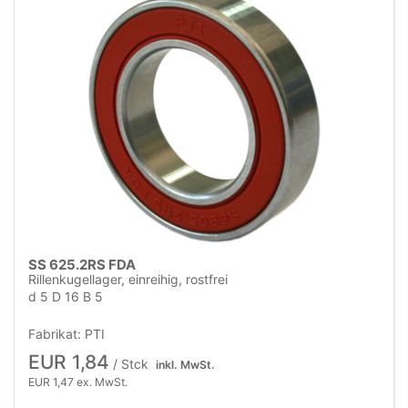
SS 625.2RS FDA
Rillenkugellager, einreihig, rostfrei
d 5 D 16 B 5
Fabrikat: PTI
EUR 1,84
/ Stck
inkl. MwSt.
EUR 1,47 ex. MwSt.