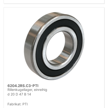
6204.2RS.C3-PTI
Rillenkugellager, einreihig
d 20 D 47 B 14
Fabrikat: PTI