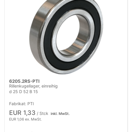
6205.2RS-PTI
Rillenkugellager, einreihig
d 25 D 52 B 15
Fabrikat: PTI
EUR 1,33
/ Stck
inkl. MwSt.
EUR 1,06 ex. MwSt.