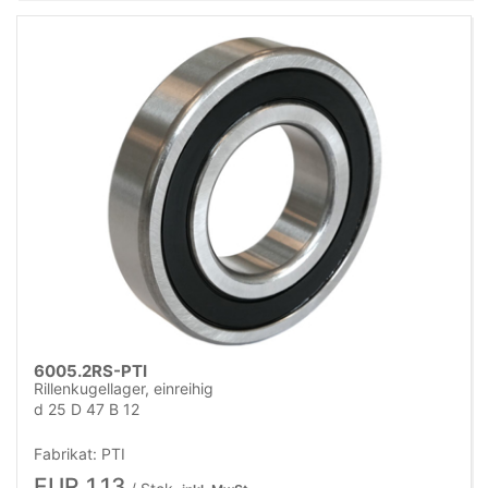
6005.2RS-PTI
Rillenkugellager, einreihig
d 25 D 47 B 12
Fabrikat: PTI
EUR 1,13