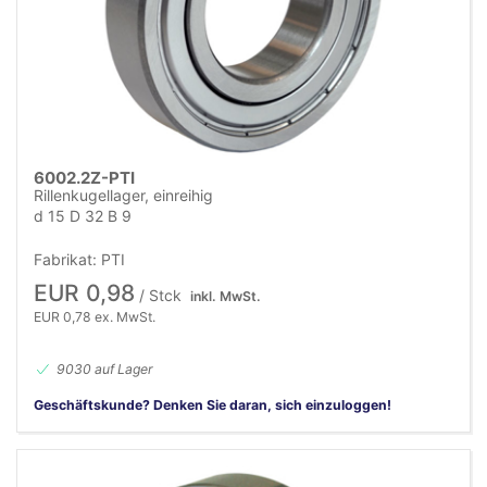
6002.2Z-PTI
Rillenkugellager, einreihig
d 15 D 32 B 9
Fabrikat: PTI
EUR 0,98
/ Stck
inkl. MwSt.
EUR 0,78 ex. MwSt.
9030 auf Lager
Geschäftskunde? Denken Sie daran, sich einzuloggen!