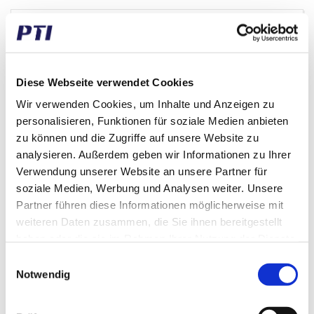
Diese Webseite verwendet Cookies
Wir verwenden Cookies, um Inhalte und Anzeigen zu
personalisieren, Funktionen für soziale Medien anbieten
zu können und die Zugriffe auf unsere Website zu
analysieren. Außerdem geben wir Informationen zu Ihrer
Verwendung unserer Website an unsere Partner für
soziale Medien, Werbung und Analysen weiter. Unsere
Partner führen diese Informationen möglicherweise mit
weiteren Daten zusammen, die Sie ihnen bereitgestellt
6002.2RS-PTI
haben oder die sie im Rahmen Ihrer Nutzung der Dienste
Rillenkugellager, einreihig
gesammelt haben.
Einwilligungsauswahl
d 15 D 32 B 9
Notwendig
Fabrikat: PTI
EUR 0,98
/ Stck