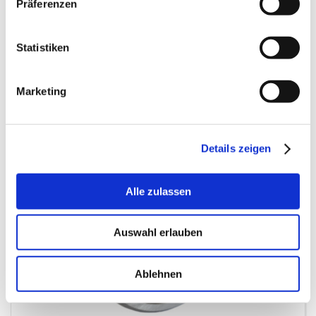
inkl. MwSt.
Präferenzen
EUR 0,78 ex. MwSt.
Statistiken
16145 auf Lager
Geschäftskunde? Denken Sie daran, sich einzuloggen!
Marketing
Details zeigen
Alle zulassen
Auswahl erlauben
Ablehnen