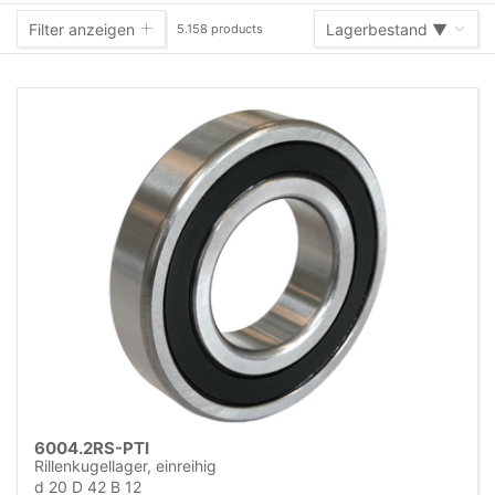
Filter anzeigen
Lagerbestand ▼
5.158 products
Lagerbestand ▼
Warennummer (A-Z)
Warennummer (Z-A)
Name (A-Z)
Name (Z-A)
6004.2RS-PTI
Rillenkugellager, einreihig
d 20 D 42 B 12