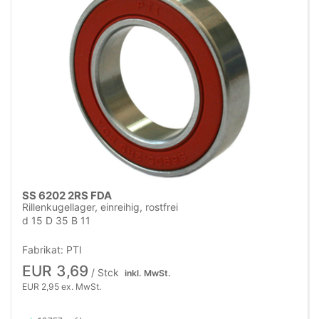
SS 6202 2RS FDA
Rillenkugellager, einreihig, rostfrei
d 15 D 35 B 11
Fabrikat: PTI
EUR 3,69
/ Stck
inkl. MwSt.
EUR 2,95 ex. MwSt.