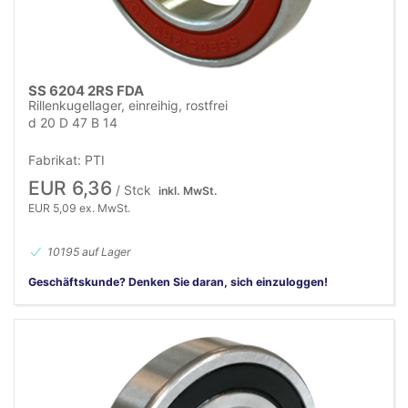
SS 6204 2RS FDA
Rillenkugellager, einreihig, rostfrei
d 20 D 47 B 14
Fabrikat: PTI
EUR 6,36
/ Stck
inkl. MwSt.
EUR 5,09 ex. MwSt.
10195 auf Lager
Geschäftskunde? Denken Sie daran, sich einzuloggen!