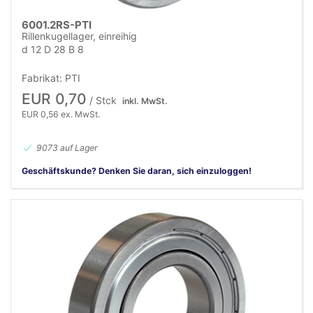
6001.2RS-PTI
Rillenkugellager, einreihig
d 12 D 28 B 8
Fabrikat: PTI
EUR 0,70
/ Stck
inkl. MwSt.
EUR 0,56 ex. MwSt.
9073 auf Lager
Geschäftskunde? Denken Sie daran, sich einzuloggen!