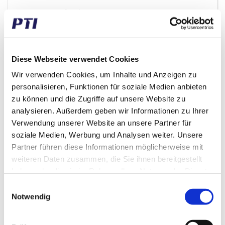
Normaler Verkaufspreis EUR 217,38
EUR 17,25
/ Stck
inkl. MwSt.
EUR 13,80 ex. MwSt.
Diese Webseite verwendet Cookies
98 auf Lager
Wir verwenden Cookies, um Inhalte und Anzeigen zu
Geschäftskunde? Denken Sie daran, sich einzuloggen!
personalisieren, Funktionen für soziale Medien anbieten
zu können und die Zugriffe auf unsere Website zu
analysieren. Außerdem geben wir Informationen zu Ihrer
Verwendung unserer Website an unsere Partner für
soziale Medien, Werbung und Analysen weiter. Unsere
Partner führen diese Informationen möglicherweise mit
weiteren Daten zusammen, die Sie ihnen bereitgestellt
haben oder die sie im Rahmen Ihrer Nutzung der Dienste
gesammelt haben.
Einwilligungsauswahl
Notwendig