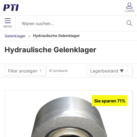
LOGIN
MENU
Hydraulische Gelenklager
Gelenklager
Hydraulische Gelenklager
Filter anzeigen
Lagerbestand ▼
41 products
Lagerbestand ▼
Sie sparen 71%
Warennummer (A-Z)
Warennummer (Z-A)
Name (A-Z)
Name (Z-A)