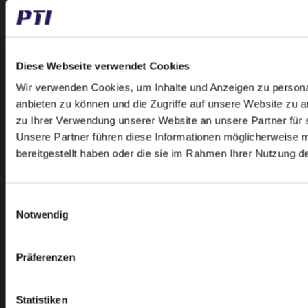
Ketten
Ketten- und Riemenspanner
Kettenräder
Kugel- und Wälzlager
Diese Webseite verwendet Cookies
Kupplungen
Wir verwenden Cookies, um Inhalte und Anzeigen zu personal
Lagergehäuse
anbieten zu können und die Zugriffe auf unsere Website zu 
zu Ihrer Verwendung unserer Website an unsere Partner für 
Laufrollen
Unsere Partner führen diese Informationen möglicherweise 
Linear
bereitgestellt haben oder die sie im Rahmen Ihrer Nutzung 
Nadellager
Riemenscheiben
Einwilligungsauswahl
Rücklaufsperren
Notwendig
Satz
Stirnräder
Präferenzen
Zubehör
Statistiken
INFORMATION