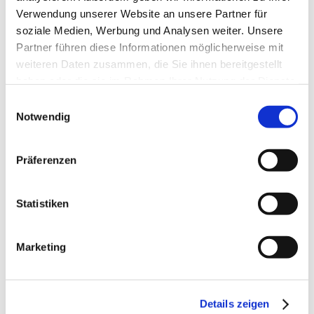
Verwendung unserer Website an unsere Partner für
soziale Medien, Werbung und Analysen weiter. Unsere
Partner führen diese Informationen möglicherweise mit
weiteren Daten zusammen, die Sie ihnen bereitgestellt
haben oder die sie im Rahmen Ihrer Nutzung der Dienste
KLSS
Øvrige Spændeelementer
gesammelt haben.
Einwilligungsauswahl
Notwendig
Bestseller in Spannsätze
Präferenzen
Sie sparen 70%
Sie sparen 70%
Statistiken
Marketing
KLEE050
KLAB055
Spannsatz
Spannsatz
Details zeigen
50X80
55X85