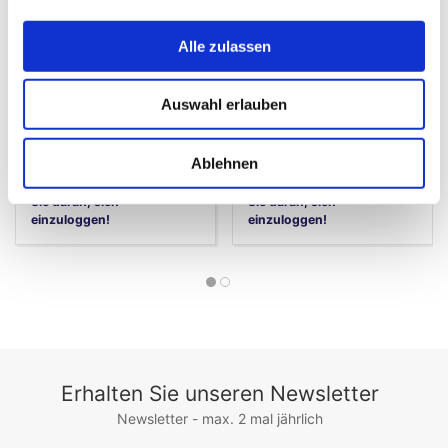
Fabrikat: PTI
Fabrikat: PTI
Alle zulassen
Normaler Verkaufspreis EUR
Normaler Verkaufspreis EUR
105,70
59,06
EUR 31,71
EUR 17,72
Auswahl erlauben
/
/
Stck
Stck
inkl. MwSt.
inkl. MwSt.
EUR 25,37 ex. MwSt.
EUR 14,18 ex. MwSt.
124 auf Lager
248 auf Lager
Ablehnen
Geschäftskunde? Denken
Geschäftskunde? Denken
Sie daran, sich
Sie daran, sich
einzuloggen!
einzuloggen!
Erhalten Sie unseren Newsletter
Newsletter - max. 2 mal jährlich