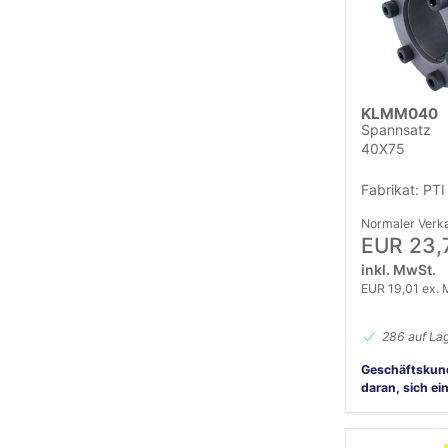
KLMM040
Spannsatz
40X75
Fabrikat: PTI
Normaler Verka
EUR 23,
inkl. MwSt.
EUR 19,01 ex. 
286 auf La
Geschäftskun
daran, sich ei