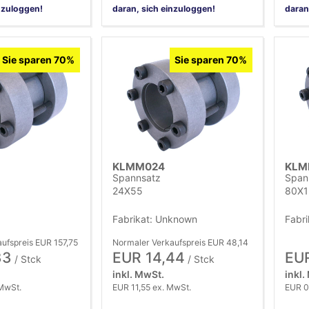
nzuloggen!
daran, sich einzuloggen!
daran
Sie sparen 70%
Sie sparen 70%
KLMM024
KLM
Spannsatz
Span
24X55
80X1
Fabrikat: Unknown
Fabr
ufspreis EUR 157,75
Normaler Verkaufspreis EUR 48,14
33
EUR 14,44
EUR
/ Stck
/ Stck
inkl. MwSt.
inkl.
MwSt.
EUR 11,55 ex. MwSt.
EUR 0