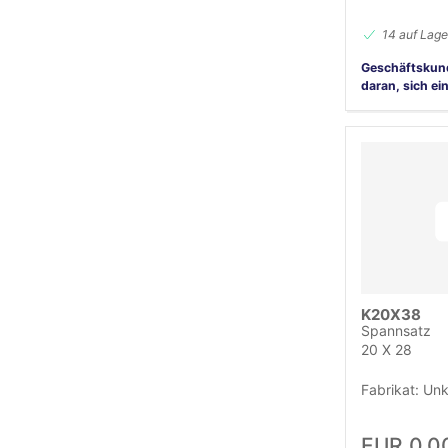
14 auf Lage
Geschäftskun
daran, sich ei
K20X38
Spannsatz
20 X 28
Fabrikat: Un
EUR 0,0