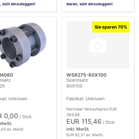
, sich einzuloggen!
daran, sich einzuloggen!
Sie sparen 70%
M080
WSR275-60X100
nsatz
Spannsatz
25
60X100
ikat: Unknown
Fabrikat: Unknown
Normaler Verkaufspreis EUR
 0,00
384,88
/ Stck
EUR 115,46
/ Stck
 MwSt.
inkl. MwSt.
,00 ex. MwSt.
EUR 92,37 ex. MwSt.