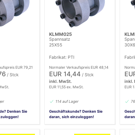
KLMM025
KLM
Spannsatz
Span
25X55
30X
Fabrikat: PTI
Fabri
ufspreis EUR 79,21
Normaler Verkaufspreis EUR 48,14
Norma
76
EUR 14,44
EUR
/ Stck
/ Stck
inkl. MwSt.
inkl.
MwSt.
EUR 11,55 ex. MwSt.
EUR 1
ger
114 auf Lager
76
de? Denken Sie
Geschäftskunde? Denken Sie
Gesch
nzuloggen!
daran, sich einzuloggen!
daran