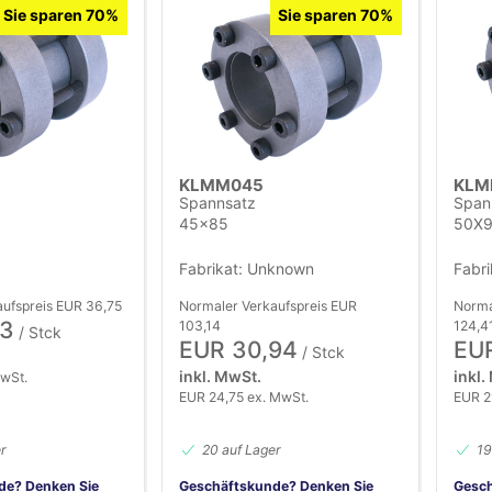
Sie sparen 70%
Sie sparen 70%
KLMM045
KLM
Spannsatz
Span
45x85
50X
Fabrikat: Unknown
Fabri
ufspreis EUR 36,75
Normaler Verkaufspreis EUR
Norma
03
103,14
124,4
/ Stck
EUR 30,94
EUR
/ Stck
inkl. MwSt.
inkl.
MwSt.
EUR 24,75 ex. MwSt.
EUR 2
r
20 auf Lager
19
de? Denken Sie
Geschäftskunde? Denken Sie
Gesch