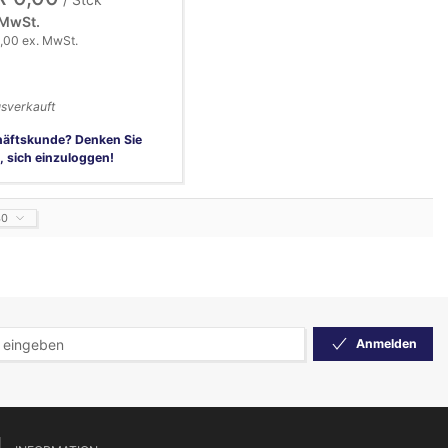
 MwSt.
,00 ex. MwSt.
sverkauft
äftskunde? Denken Sie
, sich einzuloggen!
40
Anmelden