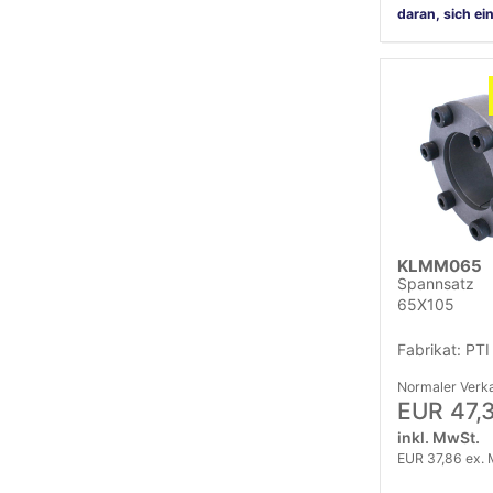
daran, sich ei
KLMM065
Spannsatz
65X105
Fabrikat: PTI
Normaler Verka
EUR 47,
inkl. MwSt.
EUR 37,86 ex. 