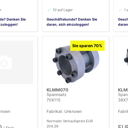
r
10 auf Lager
1 
de? Denken Sie
Geschäftskunde? Denken Sie
Gesch
nzuloggen!
daran, sich einzuloggen!
daran
Sie sparen 70%
KLMM070
KLM
Spannsatz
Span
70X115
38X7
known
Fabrikat: Unknown
Fabr
Normaler Verkaufspreis EUR
0
EUR
204,36
/ Stck