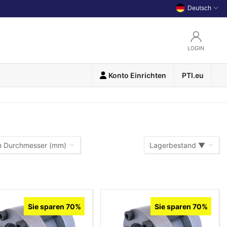
Deutsch
LOGIN
Konto Einrichten
PTI.eu
n Durchmesser (mm)
Lagerbestand ▼
Lagerbestand ▼
Warennummer (A-Z)
Sie sparen 70%
Sie sparen 70%
Warennummer (Z-A)