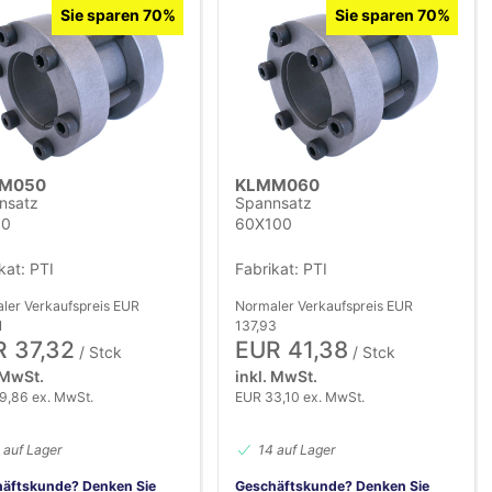
Sie sparen 70%
Sie sparen 70%
M050
KLMM060
nsatz
Spannsatz
90
60X100
kat: PTI
Fabrikat: PTI
ler Verkaufspreis EUR
Normaler Verkaufspreis EUR
1
137,93
 37,32
EUR 41,38
/ Stck
/ Stck
 MwSt.
inkl. MwSt.
9,86 ex. MwSt.
EUR 33,10 ex. MwSt.
 auf Lager
14 auf Lager
äftskunde? Denken Sie
Geschäftskunde? Denken Sie