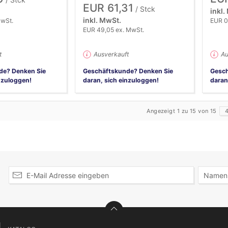
EUR 61,31
/ Stck
inkl.
inkl. MwSt.
MwSt.
EUR 0
EUR 49,05 ex. MwSt.
t
Ausverkauft
Au
de? Denken Sie
Geschäftskunde? Denken Sie
Gesch
nzuloggen!
daran, sich einzuloggen!
daran
Angezeigt 1 zu 15 von 15
40
80
120