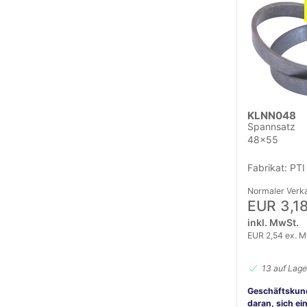
KLNN048
Spannsatz
48x55
Fabrikat: PTI
Normaler Verka
EUR 3,1
inkl. MwSt.
EUR 2,54 ex. M
13 auf Lage
Geschäftskun
daran, sich ei