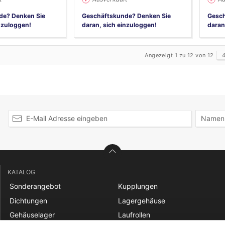
de? Denken Sie
Geschäftskunde? Denken Sie
Gesch
nzuloggen!
daran, sich einzuloggen!
daran
Angezeigt 1 zu 12 von 12
40
80
120
KATALOG
Sonderangebot
Kupplungen
Dichtungen
Lagergehäuse
Gehäuselager
Laufrollen