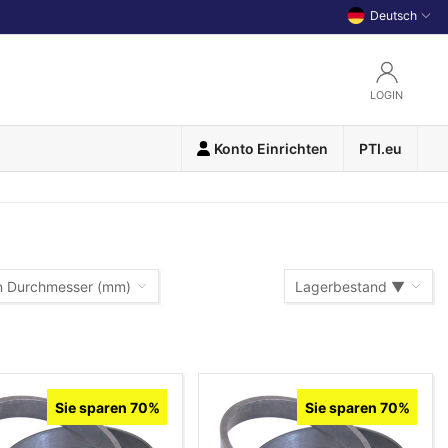
Deutsch
LOGIN
Konto Einrichten
PTI.eu
n Durchmesser (mm)
Lagerbestand ▼
Lagerbestand ▼
Warennummer (A-Z)
Sie sparen 70%
Sie sparen 70%
Warennummer (Z-A)