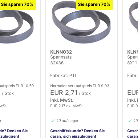
Sie sparen 70%
Sie sparen 70%
KLNN032
KLN
Spannsatz
Span
32X36
8X11
Fabrikat: PTI
Fabr
ufspreis EUR 10,59
Normaler Verkaufspreis EUR 9,03
8
EUR 2,71
EUR
/ Stck
/ Stck
inkl. MwSt.
inkl.
wSt.
EUR 2,17 ex. MwSt.
EUR 0
r
10 auf Lager
10
de? Denken Sie
Geschäftskunde? Denken Sie
Gesch
nzuloggen!
daran, sich einzuloggen!
daran