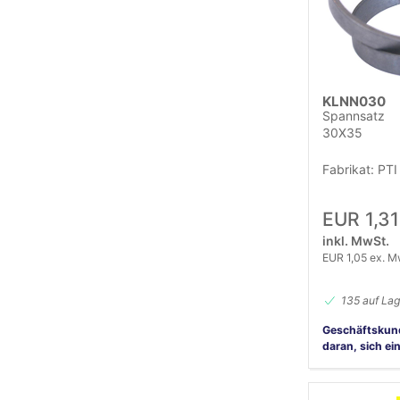
KLNN030
Spannsatz
30X35
Fabrikat: PTI
EUR 1,31
inkl. MwSt.
EUR 1,05 ex. M
135 auf Lag
Geschäftskun
daran, sich ei