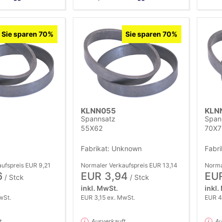
Sie sparen 70%
Sie sparen 70%
KLNN055
KLN
Spannsatz
Span
55X62
70X7
Fabrikat: Unknown
Fabr
ufspreis EUR 9,21
Normaler Verkaufspreis EUR 13,14
Norma
6
EUR 3,94
EUR
/ Stck
/ Stck
inkl. MwSt.
inkl.
wSt.
EUR 3,15 ex. MwSt.
EUR 4
t
Ausverkauft
Au