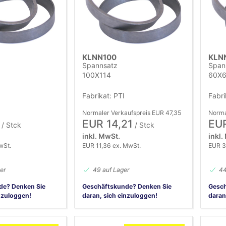
KLNN100
KLN
Spannsatz
Span
100X114
60X
Fabrikat: PTI
Fabr
Normaler Verkaufspreis EUR 47,35
Norma
EUR 14,21
EUR
/ Stck
/ Stck
inkl. MwSt.
inkl.
wSt.
EUR 11,36 ex. MwSt.
EUR 3
er
49 auf Lager
44
de? Denken Sie
Geschäftskunde? Denken Sie
Gesch
nzuloggen!
daran, sich einzuloggen!
daran