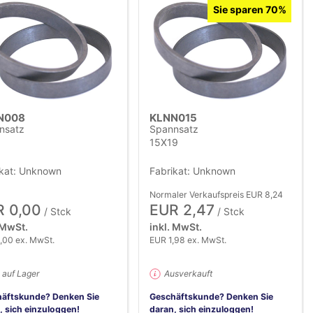
Sie sparen 70%
N008
KLNN015
nsatz
Spannsatz
15X19
ikat: Unknown
Fabrikat: Unknown
Normaler Verkaufspreis EUR 8,24
 0,00
EUR 2,47
/ Stck
/ Stck
 MwSt.
inkl. MwSt.
,00 ex. MwSt.
EUR 1,98 ex. MwSt.
 auf Lager
Ausverkauft
äftskunde? Denken Sie
Geschäftskunde? Denken Sie
, sich einzuloggen!
daran, sich einzuloggen!