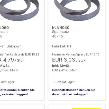
Name (A-Z)
Name (Z-A)
N060
KLNN040
nsatz
Spannsatz
68
40x45
ikat: Unknown
Fabrikat: PTI
ler Verkaufspreis EUR 15,98
Normaler Verkaufspreis EUR 10,10
 4,79
EUR 3,03
/ Stck
/ Stck
 MwSt.
inkl. MwSt.
,83 ex. MwSt.
EUR 2,42 ex. MwSt.
 auf Lager
20 auf Lager
äftskunde? Denken Sie
Geschäftskunde? Denken Sie
, sich einzuloggen!
daran, sich einzuloggen!