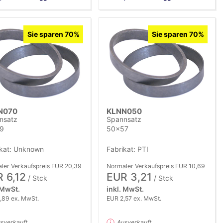
Sie sparen 70%
Sie sparen 70%
N070
KLNN050
nsatz
Spannsatz
9
50x57
ikat: Unknown
Fabrikat: PTI
ler Verkaufspreis EUR 20,39
Normaler Verkaufspreis EUR 10,69
 6,12
EUR 3,21
/ Stck
/ Stck
 MwSt.
inkl. MwSt.
,89 ex. MwSt.
EUR 2,57 ex. MwSt.
sverkauft
Ausverkauft