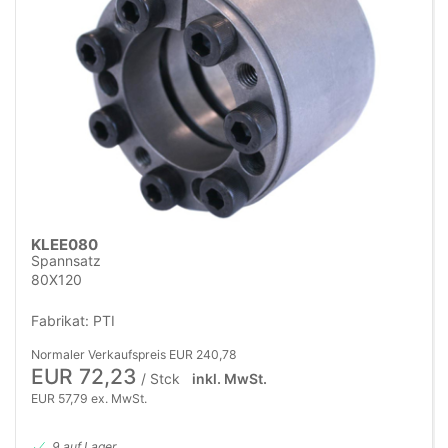
KLEE080
Spannsatz
80X120
Fabrikat: PTI
Normaler Verkaufspreis EUR 240,78
EUR 72,23
/ Stck
inkl. MwSt.
EUR 57,79 ex. MwSt.
9 auf Lager