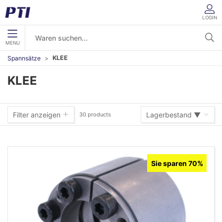
LOGIN
MENU
KLEE
Spannsätze
KLEE
Filter anzeigen
Lagerbestand ▼
30 products
Lagerbestand ▼
Sie sparen 70%
Warennummer (A-Z)
Warennummer (Z-A)
Name (A-Z)
Name (Z-A)