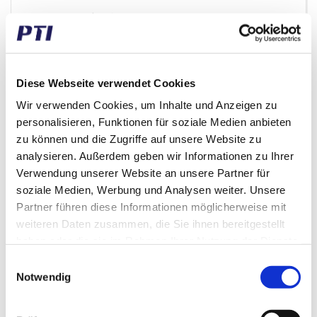
Normaler Verkaufspreis EUR 662,75
EUR 198,83
/ Stck
inkl. MwSt.
EUR 159,06 ex. MwSt.
Diese Webseite verwendet Cookies
47 auf Lager
Wir verwenden Cookies, um Inhalte und Anzeigen zu
Geschäftskunde? Denken Sie daran, sich einzuloggen!
personalisieren, Funktionen für soziale Medien anbieten
zu können und die Zugriffe auf unsere Website zu
analysieren. Außerdem geben wir Informationen zu Ihrer
Sie sparen 70%
Verwendung unserer Website an unsere Partner für
soziale Medien, Werbung und Analysen weiter. Unsere
Partner führen diese Informationen möglicherweise mit
weiteren Daten zusammen, die Sie ihnen bereitgestellt
haben oder die sie im Rahmen Ihrer Nutzung der Dienste
gesammelt haben.
Einwilligungsauswahl
Notwendig