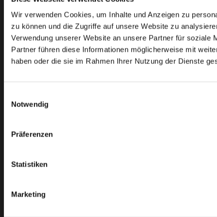
Nadellager
Wir verwenden Cookies, um Inhalte und Anzeigen zu personal
Riemenscheiben
zu können und die Zugriffe auf unsere Website zu analysier
Rücklaufsperren
Verwendung unserer Website an unsere Partner für soziale 
Partner führen diese Informationen möglicherweise mit weite
Satz
haben oder die sie im Rahmen Ihrer Nutzung der Dienste g
Stirnräder
Zubehör
Einwilligungsauswahl
Notwendig
INFORMATION
Über uns
Präferenzen
Kontakt
Versand
Rücksendung
Statistiken
Zahlung
Verkaufsbedingungen
Marketing